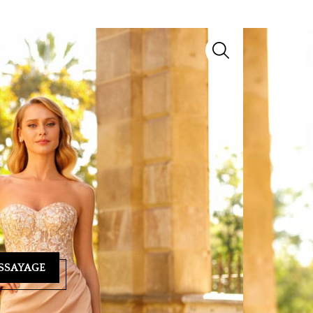
n modèle d’exception signé
Lyne Cocktail
. Issu de
voir-faire artisanal et détails raffinés pour sublimer
yage ? Notre équipe se tient à votre écoute au
04 93
ndez-vous personnalisé et vous guider vers la
SSAYAGE