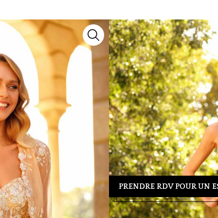
RP105B
Robes de cocktail
Lyne Cocktail
Découvrez le modèle
RP105B
, u
notre collection 2027, il marie sa
chaque silhouette.
Besoin d’un conseil ou d’un essa
39 04 23
pour organiser votre re
tenue idéale.
PRENDRE RDV POUR UN E