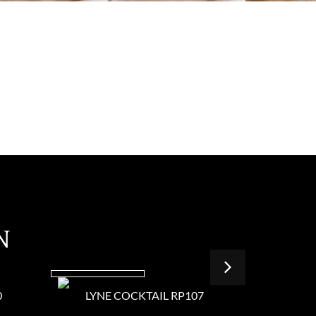
N
0
LYNE COCKTAIL RP107
LYNE 