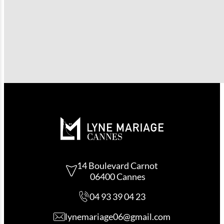
nous avons un large choix de styles et de prix pour répond
toutes les envies.
PROPOSEZ-VOUS UN SERVICE DE
RETOUCHE POUR LES ROBES DE
COCKTAIL ?
Oui, notre service de retouche sur-mesure est disponible 
toutes les robes de cocktail achetées chez Lyne Mariage, p
un ajustement parfait.
14 Boulevard Carnot
06400 Cannes
04 93 39 04 23
lynemariage06@gmail.com