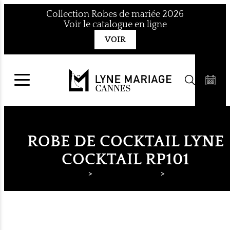
Aller
Collection Robes de mariée 2026
au
Voir le catalogue en ligne
contenu
VOIR
ROBE DE COCKTAIL LYNE
COCKTAIL RP101
Lyne Mariage
Robes de cocktail
Lyne Cocktail