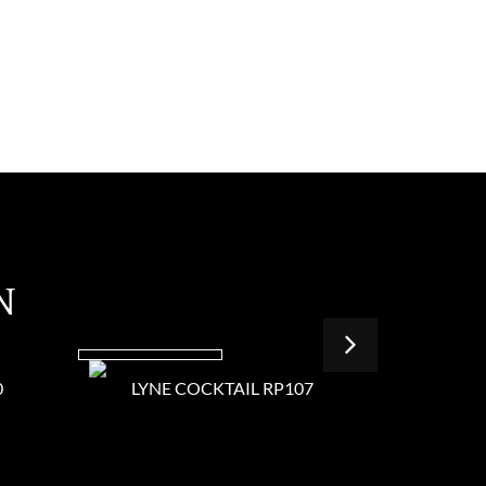
N
0
LYNE COCKTAIL RP107
LYNE 