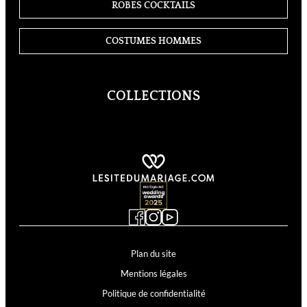
ROBES COCKTAILS
COSTUMES HOMMES
COLLECTIONS
Cosmobella
Demetrios
Divina Sposa
Just For You
Kelly
Supreme
Lyne Cocktail
Lyne Mariage
Miss Kelly
MS Moda
Plan du site
Mentions légales
Politique de confidentialité