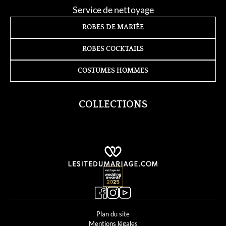
Service de nettoyage
ROBES DE MARIÉE
ROBES COCKTAILS
COSTUMES HOMMES
COLLECTIONS
Cosmobella
Demetrios
Divina Sposa
Just For You
Kelly
Supreme
Lyne Cocktail
Lyne Mariage
Miss Kelly
MS Moda
Plan du site
Mentions légales