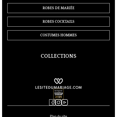
ROBES DE MARIÉE
ROBES COCKTAILS
COSTUMES HOMMES
COLLECTIONS
Cosmobella
Demetrios
Divina Sposa
Just For You
Kelly
Supreme
Lyne Cocktail
Lyne Mariage
Miss Kelly
MS Moda
Plan du site