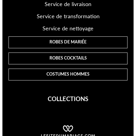
Service de livraison
Service de transformation
Service de nettoyage
ROBES DE MARIÉE
ROBES COCKTAILS
COSTUMES HOMMES
COLLECTIONS
Cosmobella
Demetrios
Divina Sposa
Just For You
Kelly
Supreme
Lyne Cocktail
Lyne Mariage
Miss Kelly
MS Moda