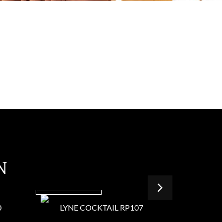
N
0
LYNE COCKTAIL RP107
LYNE