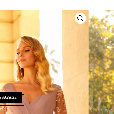
n modèle d’exception signé
Lyne Cocktail
. Issu de
voir-faire artisanal et détails raffinés pour sublimer
yage ? Notre équipe se tient à votre écoute au
04 93
ndez-vous personnalisé et vous guider vers la
SSAYAGE