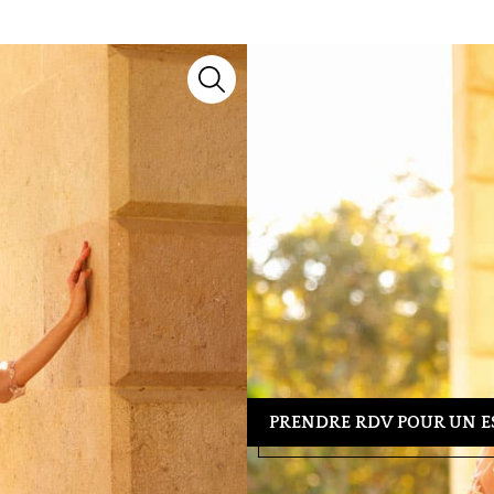
R141M
Robes de cocktail
Lyne Cocktail
Découvrez le modèle
R141M
, u
notre collection 2027, il marie sa
chaque silhouette.
Besoin d’un conseil ou d’un essa
39 04 23
pour organiser votre re
tenue idéale.
PRENDRE RDV POUR UN E