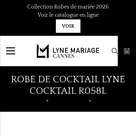
Aller
Collection Robes de mariée 2026
au
Voir le catalogue en ligne
contenu
VOIR
ROBE DE COCKTAIL LYNE
COCKTAIL R058L
Lyne Mariage
Robes de cocktail
Lyne Cocktail