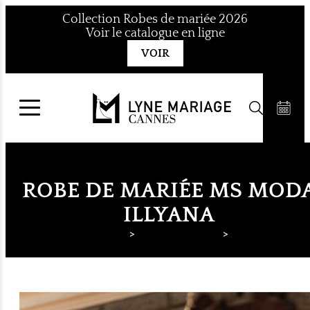
Aller
Collection Robes de mariée 2026
au
Voir le catalogue en ligne
contenu
VOIR
ROBE DE MARIÉE MS MOD
ILLYANA
Lyne Mariage
Robes de mariée
MS Moda