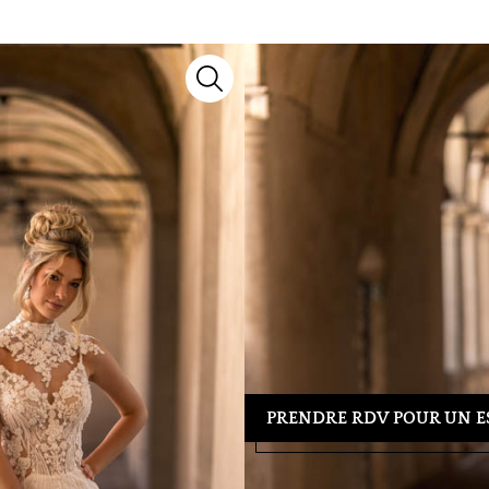
Sorrenta
Robes de mariée
MS Moda
Découvrez le modèle
Sorrenta
, 
notre collection 2027, il marie sa
chaque silhouette.
Besoin d’un conseil ou d’un essa
39 04 23
pour organiser votre re
tenue idéale.
PRENDRE RDV POUR UN E