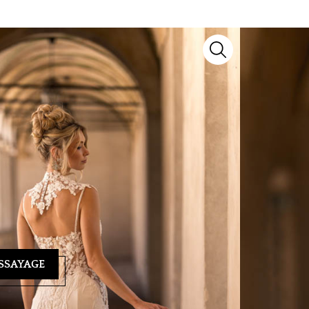
un modèle d’exception signé
MS Moda
. Issu de
voir-faire artisanal et détails raffinés pour sublimer
yage ? Notre équipe se tient à votre écoute au
04 93
ndez-vous personnalisé et vous guider vers la
SSAYAGE