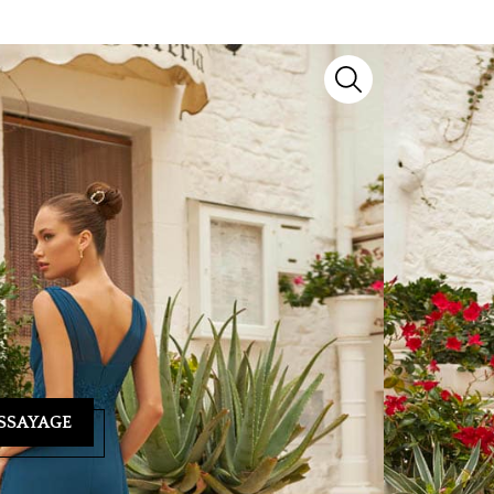
l
, un modèle d’exception signé
Lyne Cocktail
. Issu
 savoir-faire artisanal et détails raffinés pour
yage ? Notre équipe se tient à votre écoute au
04 93
ndez-vous personnalisé et vous guider vers la
SSAYAGE