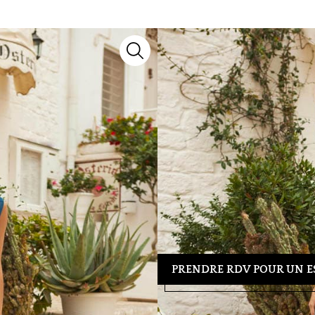
CBI015 Teal
Robes de cocktail
Lyne Cocktail
Découvrez le modèle
CBI015 Tea
de notre collection 2027, il marie
sublimer chaque silhouette.
Besoin d’un conseil ou d’un essa
39 04 23
pour organiser votre re
tenue idéale.
PRENDRE RDV POUR UN E