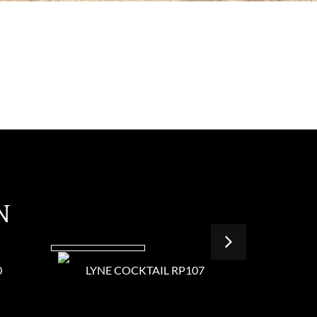
N
0
LYNE COCKTAIL RP107
LYNE