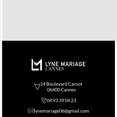
toutes les envies.
PROPOSEZ-VOUS UN SERVICE DE
RETOUCHE POUR LES ROBES DE
COCKTAIL ?
Oui, notre service de retouche sur-mesure est disponible 
toutes les robes de cocktail achetées chez Lyne Mariage, p
un ajustement parfait.
14 Boulevard Carnot
06400 Cannes
04 93 39 04 23
lynemariage06@gmail.com