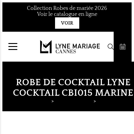
Aller
Collection Robes de mariée 2026
au
Voir le catalogue en ligne
contenu
VOIR
ROBE DE COCKTAIL LYNE
COCKTAIL CBI015 MARINE
Lyne Mariage
Robes de cocktail
Lyne Cocktail