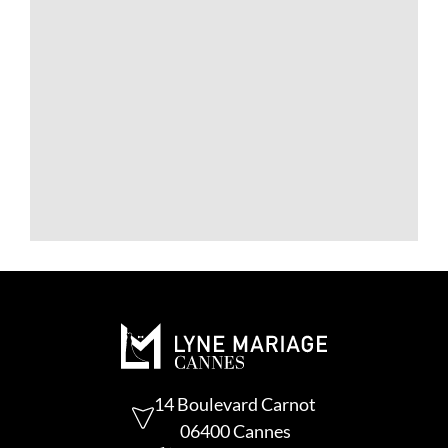
MARIÉE ?
PROPOSEZ-VOUS DES
ROBES DE MARIÉE
GRANDES TAILLES ?
LES RETOUCHES SONT-
ELLES INCLUSES ?
14 Boulevard Carnot
06400 Cannes