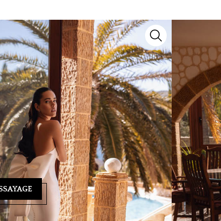
odèle d’exception signé
Cosmobella
. Issu de notre
aire artisanal et détails raffinés pour sublimer
yage ? Notre équipe se tient à votre écoute au
04 93
ndez-vous personnalisé et vous guider vers la
SSAYAGE