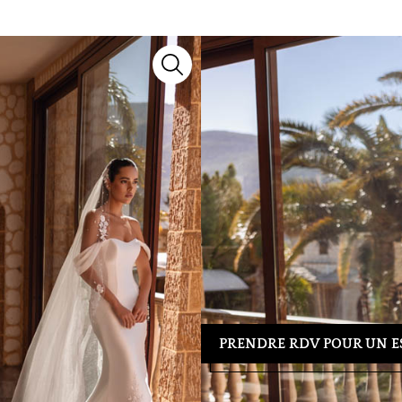
8257
Robes de mariée
Cosmobella
Découvrez le modèle
8257
, un m
collection 2027, il marie savoir-f
chaque silhouette.
Besoin d’un conseil ou d’un essa
39 04 23
pour organiser votre re
tenue idéale.
PRENDRE RDV POUR UN E