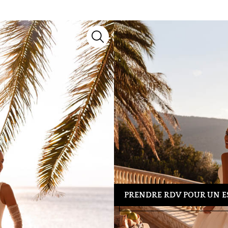
8253
Robes de mariée
Cosmobella
Découvrez le modèle
8253
, un m
collection 2027, il marie savoir-f
chaque silhouette.
Besoin d’un conseil ou d’un essa
39 04 23
pour organiser votre re
tenue idéale.
PRENDRE RDV POUR UN E