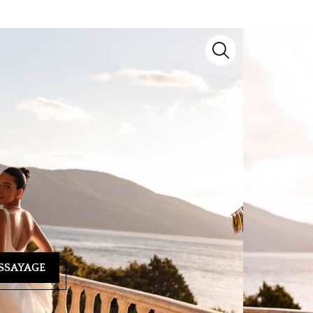
odèle d’exception signé
Cosmobella
. Issu de notre
aire artisanal et détails raffinés pour sublimer
yage ? Notre équipe se tient à votre écoute au
04 93
ndez-vous personnalisé et vous guider vers la
SSAYAGE