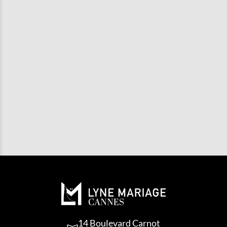
COMBIEN DE TEMPS AVANT LE
MARIAGE FAUT-IL CHOISIR SA
ROBE DE MARIÉE ?
PROPOSEZ-VOUS DES ROBES DE
MARIÉE GRANDES TAILLES ?
LES RETOUCHES SONT-ELLES
INCLUSES ?
14 Boulevard Carnot