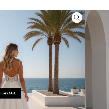
un modèle d’exception signé
Miss Kelly
. Issu de
voir-faire artisanal et détails raffinés pour sublimer
yage ? Notre équipe se tient à votre écoute au
04 93
ndez-vous personnalisé et vous guider vers la
SSAYAGE