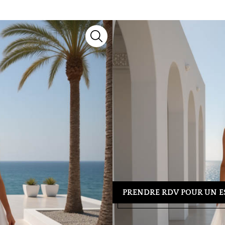
26MK15
Robes de mariée
Miss Kelly
Découvrez le modèle
26MK15
, 
notre collection 2027, il marie sa
chaque silhouette.
Besoin d’un conseil ou d’un essa
39 04 23
pour organiser votre re
tenue idéale.
PRENDRE RDV POUR UN E