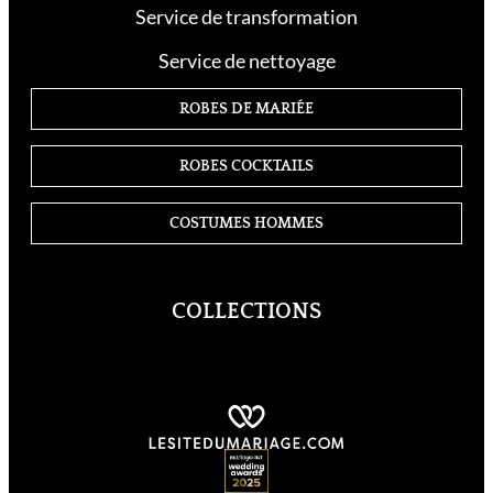
Service de transformation
Service de nettoyage
ROBES DE MARIÉE
ROBES COCKTAILS
COSTUMES HOMMES
COLLECTIONS
Cosmobella
Demetrios
Divina Sposa
Just For You
Kelly
Supreme
Lyne Cocktail
Lyne Mariage
Miss Kelly
MS Moda