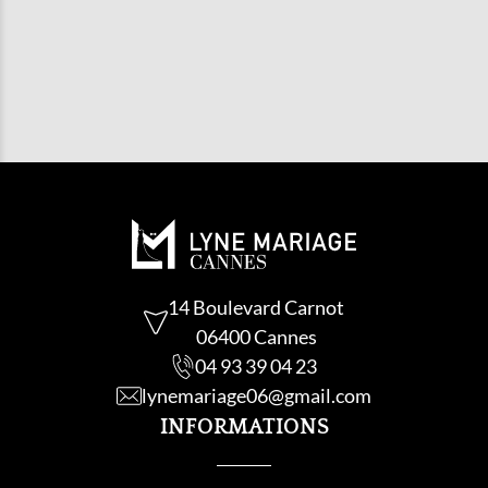
vers le modèle qui mettra votre silhouette en valeur.
LES RETOUCHES SONT-ELLES
INCLUSES ?
Oui, toutes nos retouches robe de mariée sont
incluses dans le prix et réalisées dans notre atelier
intégré par des couturières expertes.
14 Boulevard Carnot
06400 Cannes
04 93 39 04 23
lynemariage06@gmail.com
INFORMATIONS