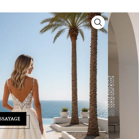
un modèle d’exception signé
Miss Kelly
. Issu de
voir-faire artisanal et détails raffinés pour sublimer
yage ? Notre équipe se tient à votre écoute au
04 93
ndez-vous personnalisé et vous guider vers la
SSAYAGE