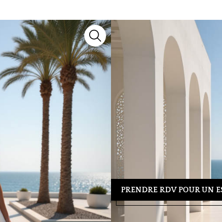
26MK52
Robes de mariée
Miss Kelly
Découvrez le modèle
26MK52
, 
notre collection 2027, il marie sa
chaque silhouette.
Besoin d’un conseil ou d’un essa
39 04 23
pour organiser votre re
tenue idéale.
PRENDRE RDV POUR UN E