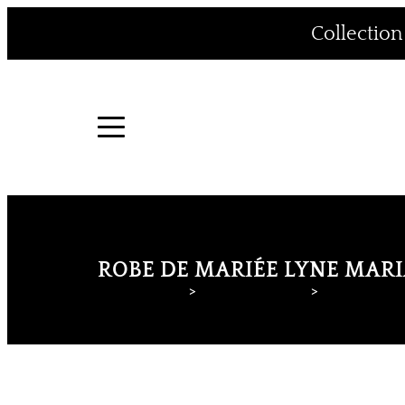
Aller
Collectio
au
contenu
ROBE DE MARIÉE LYNE MARI
Lyne Mariage
Robes de mariée
Lyne Mariag