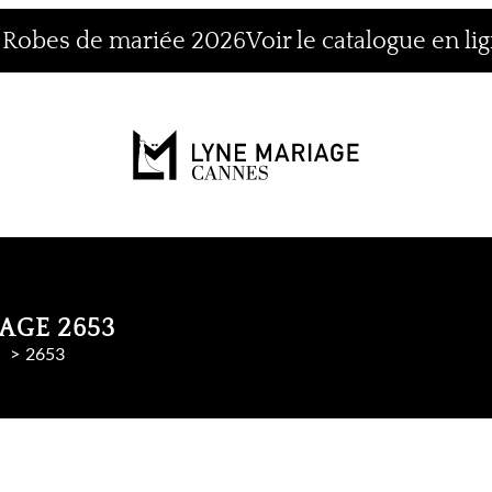
n Robes de mariée 2026
Voir le catalogue en li
AGE 2653
e
2653