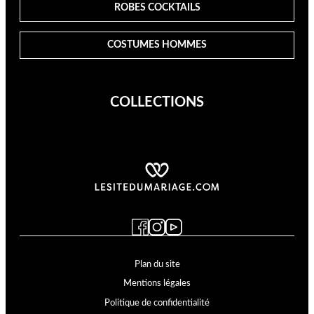
ROBES COCKTAILS
COSTUMES HOMMES
COLLECTIONS
Cosmobella
Demetrios
Divina Sposa
Just For You
Kelly
Supreme
Lyne Cocktail
Lyne Mariage
Miss Kelly
MS Moda
Plan du site
Mentions légales
Politique de confidentialité