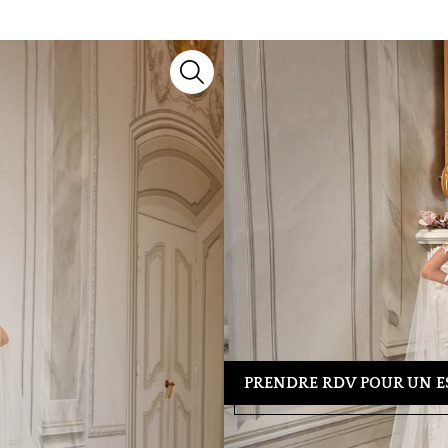
2631
Robes de mariée
Lyne Mariage
Découvrez le modèle
2631
, un m
notre collection 2027, il marie sa
chaque silhouette.
Besoin d’un conseil ou d’un essa
39 04 23
pour organiser votre re
tenue idéale.
PRENDRE RDV POUR UN E