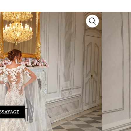
odèle d’exception signé
Lyne Mariage
. Issu de
voir-faire artisanal et détails raffinés pour sublimer
yage ? Notre équipe se tient à votre écoute au
04 93
ndez-vous personnalisé et vous guider vers la
SSAYAGE