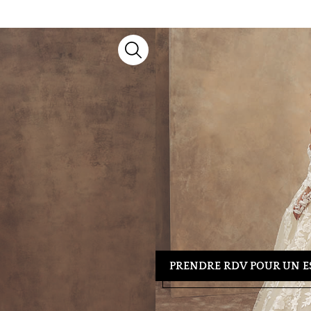
1538
Robes de mariée
Demetrios
Découvrez le modèle
1538
, un m
collection 2027, il marie savoir-f
chaque silhouette.
Besoin d’un conseil ou d’un essa
39 04 23
pour organiser votre re
tenue idéale.
PRENDRE RDV POUR UN E