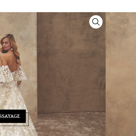
odèle d’exception signé
Demetrios
. Issu de notre
aire artisanal et détails raffinés pour sublimer
yage ? Notre équipe se tient à votre écoute au
04 93
ndez-vous personnalisé et vous guider vers la
SSAYAGE