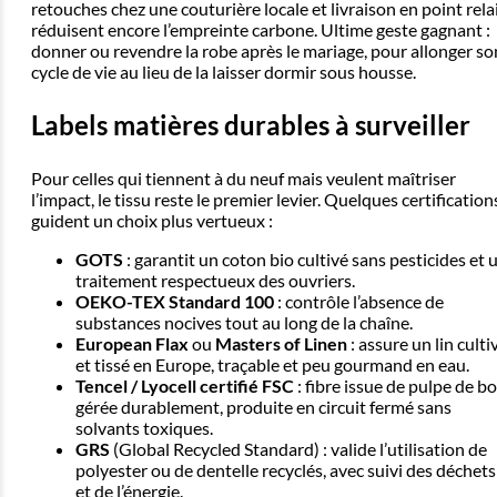
retouches chez une couturière locale et livraison en point rela
réduisent encore l’empreinte carbone. Ultime geste gagnant :
donner ou revendre la robe après le mariage, pour allonger so
cycle de vie au lieu de la laisser dormir sous housse.
Labels matières durables à surveiller
Pour celles qui tiennent à du neuf mais veulent maîtriser
l’impact, le tissu reste le premier levier. Quelques certification
guident un choix plus vertueux :
GOTS
: garantit un coton bio cultivé sans pesticides et 
traitement respectueux des ouvriers.
OEKO-TEX Standard 100
: contrôle l’absence de
substances nocives tout au long de la chaîne.
European Flax
ou
Masters of Linen
: assure un lin culti
et tissé en Europe, traçable et peu gourmand en eau.
Tencel / Lyocell certifié FSC
: fibre issue de pulpe de bo
gérée durablement, produite en circuit fermé sans
solvants toxiques.
GRS
(Global Recycled Standard) : valide l’utilisation de
polyester ou de dentelle recyclés, avec suivi des déchets
et de l’énergie.