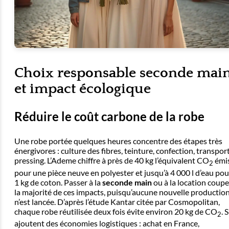
Choix responsable seconde mai
et impact écologique
Réduire le coût carbone de la robe
Une robe portée quelques heures concentre des étapes très
énergivores : culture des fibres, teinture, confection, transport
pressing. L’Ademe chiffre à près de 40 kg l’équivalent CO
émi
2
pour une pièce neuve en polyester et jusqu’à 4 000 l d’eau pou
1 kg de coton. Passer à la
seconde main
ou à la location coupe
la majorité de ces impacts, puisqu’aucune nouvelle productio
n’est lancée. D’après l’étude Kantar citée par Cosmopolitan,
chaque robe réutilisée deux fois évite environ 20 kg de CO
. S
2
ajoutent des économies logistiques : achat en France,