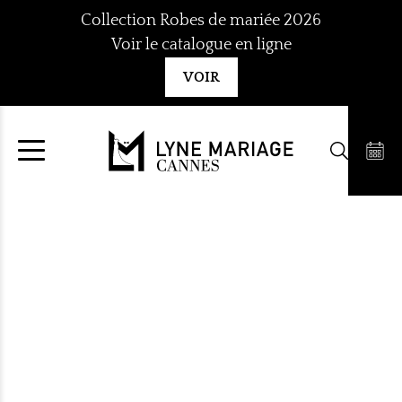
Aller
Collection Robes de mariée 2026
au
Voir le catalogue en ligne
contenu
VOIR