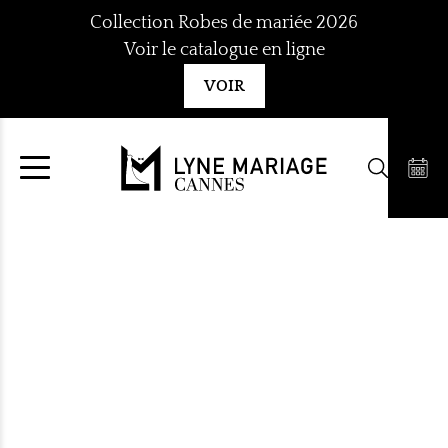
Aller
Collection Robes de mariée 2026
au
Voir le catalogue en ligne
contenu
VOIR