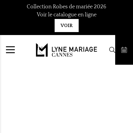
Aller
Collection Robes de mariée 2026
au
Voir le catalogue en ligne
contenu
VOIR