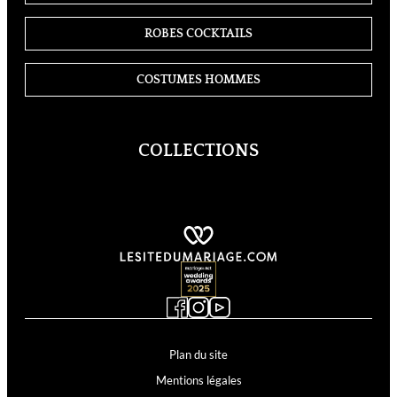
ROBES COCKTAILS
COSTUMES HOMMES
COLLECTIONS
Cosmobella
Demetrios
Divina Sposa
Just For You
Kelly
Supreme
Lyne Cocktail
Lyne Mariage
Miss Kelly
MS Moda
Plan du site
Mentions légales