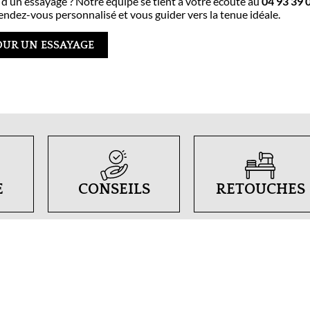
 d’un essayage ? Notre équipe se tient à votre écoute au
04 93 39 
endez-vous personnalisé et vous guider vers la tenue idéale.
OUR UN ESSAYAGE
E
CONSEILS
RETOUCHES