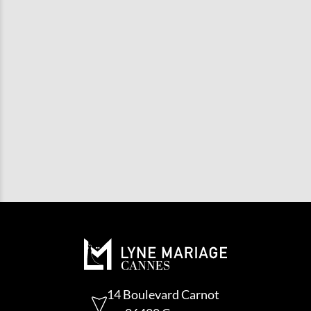
COMBIEN DE TEMPS AVANT LE
MARIAGE FAUT-IL CHOISIR SA
ROBE DE MARIÉE ?
PROPOSEZ-VOUS DES ROBES DE
MARIÉE GRANDES TAILLES ?
LES RETOUCHES SONT-ELLES
INCLUSES ?
LYNE MARIAGE KAROLINE
14 Boulevard Carnot